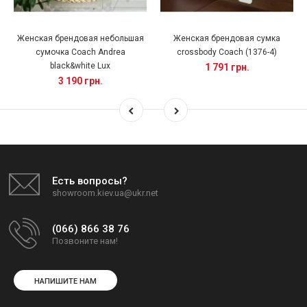
Женская брендовая небольшая
Женская брендовая сумка
сумочка Coach Andrea
crossbody Coach (1376-4)
black&white Lux
1 791 грн.
3 190 грн.
Есть вопросы?
showroom.kiev.ua@ukr.net
(066) 866 38 76
Позвоните нам!
НАПИШИТЕ НАМ