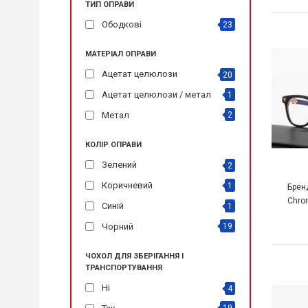
ТИП ОПРАВИ
Ободкові
23
МАТЕРІАЛ ОПРАВИ
Ацетат целюлози
20
Ацетат целюлози / метал
1
Метал
2
КОЛІР ОПРАВИ
Зелений
2
Коричневий
1
Брен
Chro
Синій
1
Чорний
19
ЧОХОЛ ДЛЯ ЗБЕРІГАННЯ І
ТРАНСПОРТУВАННЯ
Ні
4