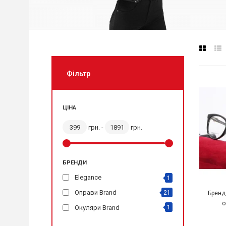
Фiльтр
ЦІНА
грн. -
грн.
БРЕНДИ
Elegance
1
Оправи Brand
21
Бренд
о
Окуляри Brand
1