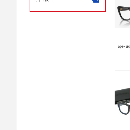
Так
19
Брендо