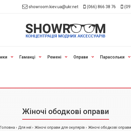
showroom.kiev.ua@ukr.net
(066) 866 38 76
(09
мки
Гаманці
Ремені
Оправи
Парасольки
Жіночі ободковi оправи
Головна
Для неї
Жіночi оправи для окулярів
Жіночі ободковi оправ