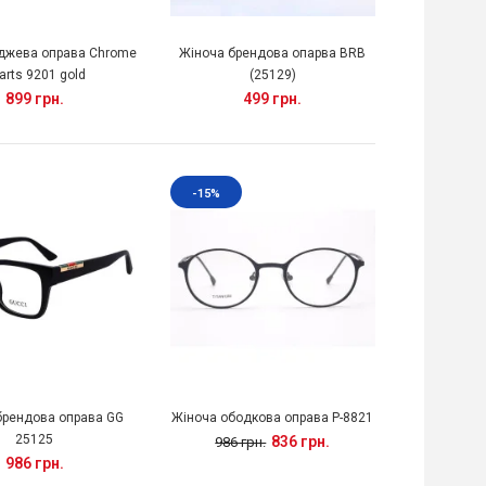
іджева оправа Chrome
Жіноча брендова опарва BRB
arts 9201 gold
(25129)
899 грн.
499 грн.
-15%
брендова оправа GG
Жіноча ободкова оправа P-8821
25125
836 грн.
986 грн.
986 грн.