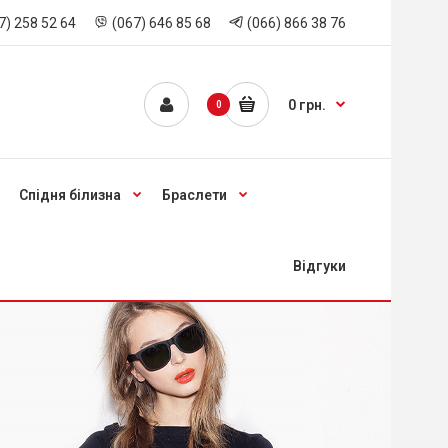
7) 258 52 64
(067) 646 85 68
(066) 866 38 76
0 грн.
0
Спідня білизна
Браслети
Відгуки
и