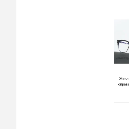
Жіноч
оправа