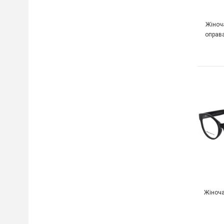
Жіноч
оправа
Жіноча