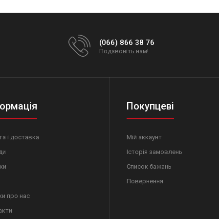
(066) 866 38 76
Подзвоніть нам!
ормація
Покупцеві
а і доставка
Мій аккаунт
ди
Історія замовлень
ки
Список бажань
Повернення
ки про нас
акти