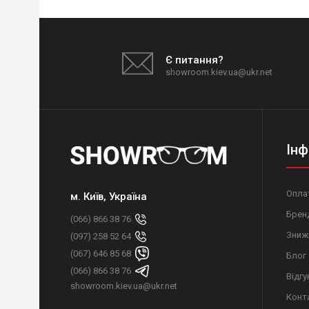
Є питання?
showroom.kiev.ua@ukr.net
Інф
Оплат
м. Київ, Україна
Брен
(066) 866 38 76
Зниж
(097) 258 52 64
(067) 646 85 68
Блог
(066) 866 38 76
Відгу
showroom.kiev.ua@ukr.net
Конт