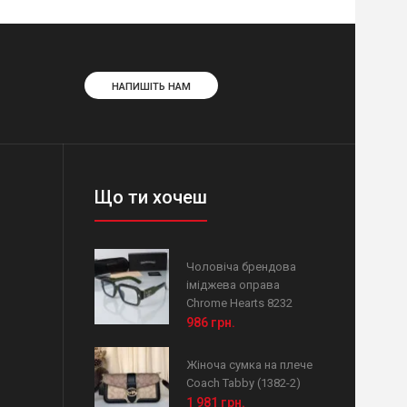
НАПИШІТЬ НАМ
Що ти хочеш
Чоловіча брендова
іміджева оправа
Chrome Hearts 8232
986 грн.
Жіноча сумка на плече
Coach Tabby (1382-2)
1 981 грн.