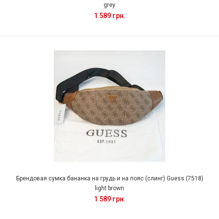
grey
1 589 грн.
Брендовая сумка бананка на грудь и на пояс (слинг) Guess (7518)
light brown
1 589 грн.