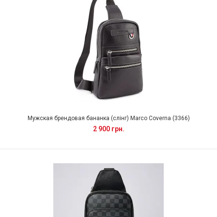
Мужская брендовая бананка (слінг) Marco Coverna (3366)
2 900 грн.