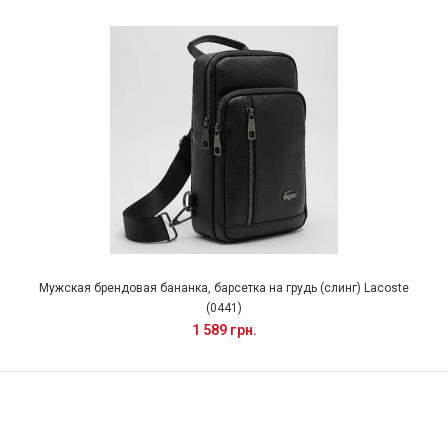
Мужская брендовая бананка, барсетка на грудь (слинг) Lacoste
(0441)
1 589 грн.