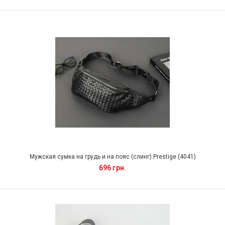
Мужская сумка на грудь и на пояс (слинг) Prestige (4041)
696 грн.