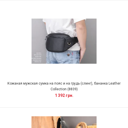
Кожаная мужская сумка на пояс и на грудь (слинг), бананка Leather
Collection (8839)
1 392 грн.