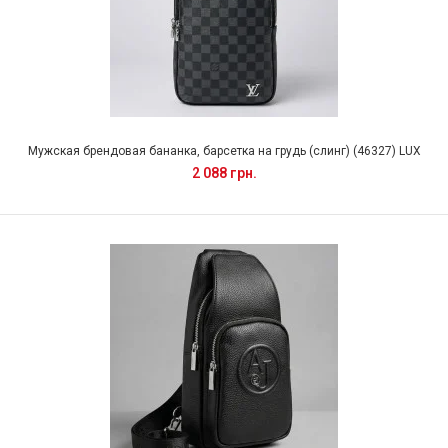
Мужская брендовая бананка, барсетка на грудь (слинг) (46327) LUX
2 088 грн.