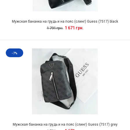
Мужская бананка на грудь и на пояс (слинг) Guess (7517) black
1 671 грн.
1 791 грн.
-7%
Мужская бананка на грудь и на пояс (слинг) Guess (7517) grey