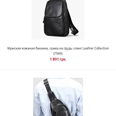
Мужская кожаная бананка, сумка на грудь, слинг Leather Collection
(7589)
1 891 грн.