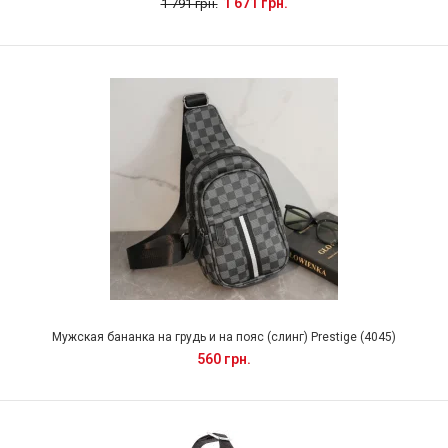
1 671 грн.
1 791 грн.
Мужская бананка на грудь и на пояс (слинг) Prestige (4045)
560 грн.