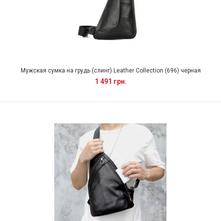
Мужская сумка на грудь (слинг) Leather Collection (696) черная
1 491 грн.