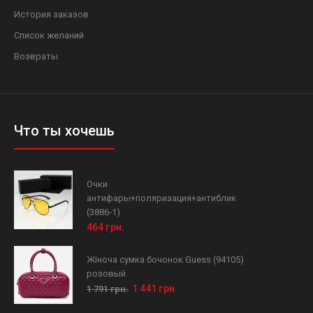
История заказов
Список желаний
Возвраты
Что ты хочешь
Очки
антифары+поляризация+антиблик
(3886-1)
464 грн.
Жіноча сумка бочонок Guess (94105)
розовый
1 441 грн.
1 791 грн.